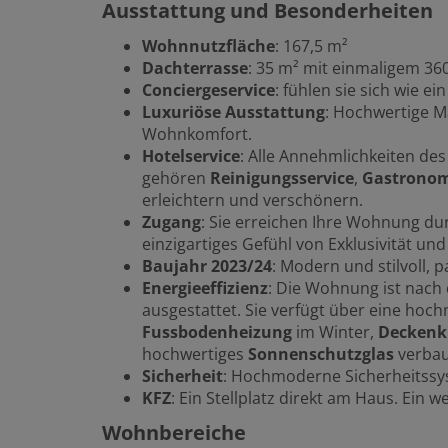
Ausstattung und Besonderheiten
Wohnnutzfläche
: 167,5 m²
Dachterrasse
: 35 m² mit einmaligem 36
Conciergeservice
: fühlen sie sich wie e
Luxuriöse Ausstattung
: Hochwertige M
Wohnkomfort.
Hotelservice
: Alle Annehmlichkeiten de
gehören
Reinigungsservice
,
Gastronom
erleichtern und verschönern.
Zugang
: Sie erreichen Ihre Wohnung dur
einzigartiges Gefühl von Exklusivität und
Baujahr 2023/24
: Modern und stilvoll, 
Energieeffizienz
: Die Wohnung ist nach
ausgestattet. Sie verfügt über eine ho
Fussbodenheizung
im Winter,
Deckenk
hochwertiges
Sonnenschutzglas
verbau
Sicherheit
: Hochmoderne Sicherheitssy
KFZ
: Ein Stellplatz direkt am Haus. Ein w
Wohnbereiche