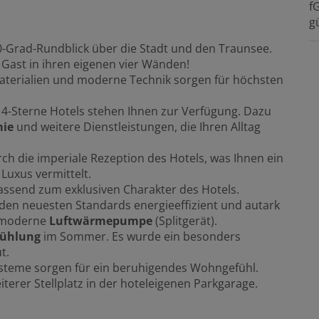
f
gü
0-Grad-Rundblick über die Stadt und den Traunsee.
in Gast in ihren eigenen vier Wänden!
aterialien und moderne Technik sorgen für höchsten
s 4-Sterne Hotels stehen Ihnen zur Verfügung. Dazu
ie
und weitere Dienstleistungen, die Ihren Alltag
ch die imperiale Rezeption des Hotels, was Ihnen ein
 Luxus vermittelt.
passend zum exklusiven Charakter des Hotels.
 den neuesten Standards energieeffizient und autark
chmoderne
Luftwärmepumpe
(Splitgerät).
ühlung
im Sommer. Es wurde ein besonders
t.
steme sorgen für ein beruhigendes Wohngefühl.
eiterer Stellplatz in der hoteleigenen Parkgarage.