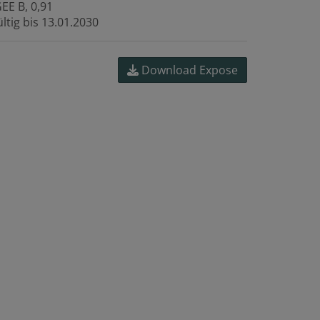
GEE
B, 0,91
ltig bis
13.01.2030
Download Expose