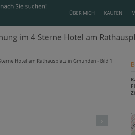
ÜBER MICH
KAUFEN
M
nung im 4-Sterne Hotel am Rathausp
B
K
F
Z