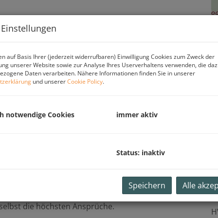
 Einstellungen
n auf Basis Ihrer (jederzeit widerrufbaren) Einwilligung Cookies zum Zweck der
ng unserer Website sowie zur Analyse Ihres Userverhaltens verwenden, die da
zogene Daten verarbeiten. Nähere Informationen finden Sie in unserer
tzerklärung
und unserer
Cookie Policy
.
ch notwendige Cookies
immer aktiv
Status: inaktiv
hosswohnung, die Luxus und Komfort auf höchstem
indet sich im Dachgeschoss eines renommierten 4-
platz in Gmunden. Mit einer Wohnnutzfläche von
Speichern
Alle akze
E
roßen Dachterrasse, die einen atemberaubenden 360-
 selbst die höchsten Ansprüche.
H