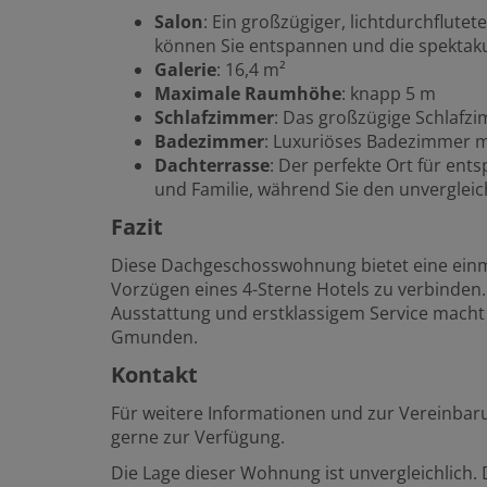
Salon
: Ein großzügiger, lichtdurchflut
können Sie entspannen und die spektaku
Galerie
: 16,4 m²
Maximale Raumhöhe
: knapp 5 m
Schlafzimmer
: Das großzügige Schlafz
Badezimmer
: Luxuriöses Badezimmer m
Dachterrasse
: Der perfekte Ort für en
und Familie, während Sie den unvergleic
Fazit
Diese Dachgeschosswohnung bietet eine einm
Vorzügen eines 4-Sterne Hotels zu verbinden.
Ausstattung und erstklassigem Service macht
Gmunden.
Kontakt
Für weitere Informationen und zur Vereinbar
gerne zur Verfügung.
Die Lage dieser Wohnung ist unvergleichlich