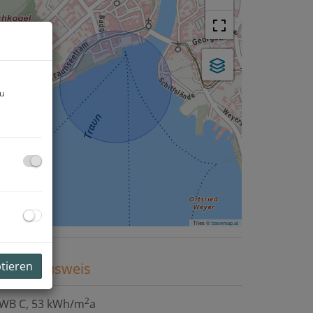
zu
Tiles ©
basemap.at
ptieren
nergieausweis
2
WB
C, 53 kWh/m
a