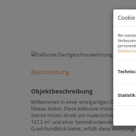
Cookie
Wir möchte
Verbesseru
personenbe
Datenschu
Beschreibung
Technis
Objektbeschreibung
Statistik
Willkommen in einer einzigartigen Dachgesc
Niveau bietet. Diese exklusive Immobilie bef
Sterne Hotels direkt am malerischen Rathaus
167,5 m² und einer beeindruckenden 35 m² g
Grad-Rundblick bietet, erfüllt diese Wohnung