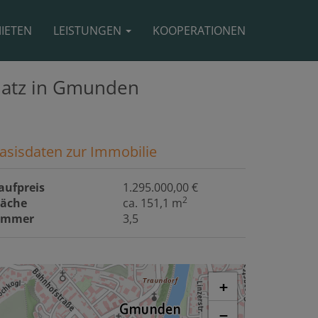
IETEN
LEISTUNGEN
KOOPERATIONEN
latz in Gmunden
asisdaten zur Immobilie
aufpreis
1.295.000,00 €
2
läche
ca. 151,1 m
immer
3,5
+
−