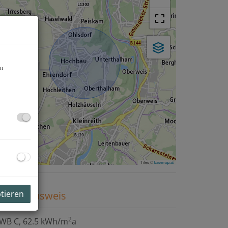
zu
Tiles ©
basemap.at
ptieren
nergieausweis
2
WB
C, 62.5 kWh/m
a