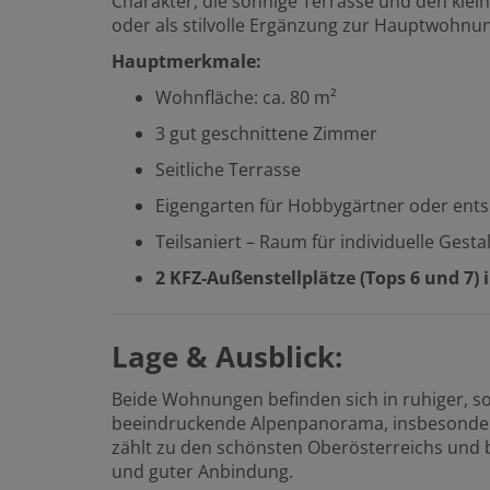
Charakter, die sonnige Terrasse und den klein
oder als stilvolle Ergänzung zur Hauptwohnu
Hauptmerkmale:
Wohnfläche: ca. 80 m²
3 gut geschnittene Zimmer
Seitliche Terrasse
Eigengarten für Hobbygärtner oder ent
Teilsaniert – Raum für individuelle Gesta
2 KFZ-Außenstellplätze (Tops 6 und 7) 
Lage & Ausblick:
Beide Wohnungen befinden sich in ruhiger, s
beeindruckende Alpenpanorama, insbesondere
zählt zu den schönsten Oberösterreichs und b
und guter Anbindung.