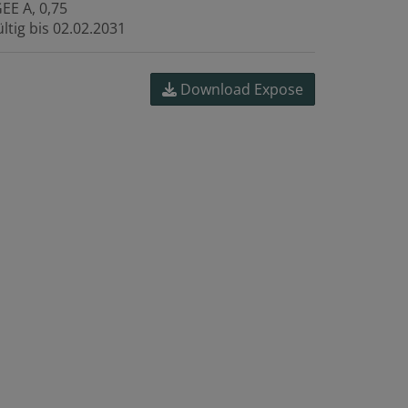
GEE
A, 0,75
ltig bis
02.02.2031
Download Expose