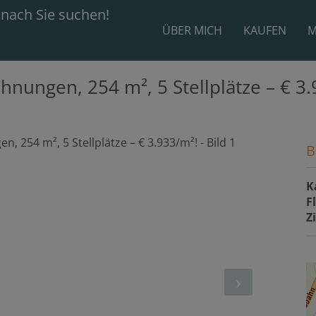
ÜBER MICH
KAUFEN
M
nungen, 254 m², 5 Stellplätze – € 3.
B
K
F
Z