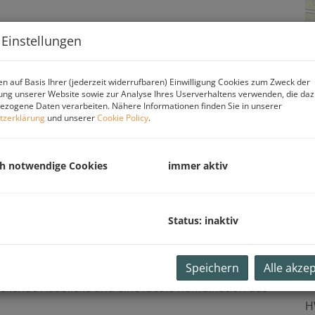
 Einstellungen
n auf Basis Ihrer (jederzeit widerrufbaren) Einwilligung Cookies zum Zweck der
ng unserer Website sowie zur Analyse Ihres Userverhaltens verwenden, die da
zogene Daten verarbeiten. Nähere Informationen finden Sie in unserer
tzerklärung
und unserer
Cookie Policy
.
ch notwendige Cookies
immer aktiv
 des Alpenvorlands
tellplätzen zum Paketpreis von € 999.000
Status: inaktiv
mitten der malerischen Landschaft des
en wir Ihnen zwei großzügige, teilsanierte
Speichern
Alle akze
E
n Haus als attraktives Gesamtpaket an. Dieses
ckende Ausblicke und eine ideale Kombination aus
H