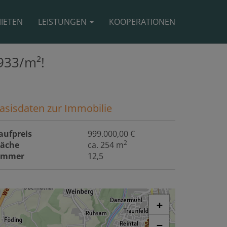
IETEN
LEISTUNGEN
KOOPERATIONEN
933/m²!
asisdaten zur Immobilie
aufpreis
999.000,00 €
2
läche
ca. 254 m
immer
12,5
+
−