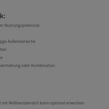
k:
em Nutzungspotenzial.
gige Außenbereiche
lten
ge
ilvermietung oder Kombination
 mit Wellnessbereich kann optional erworben