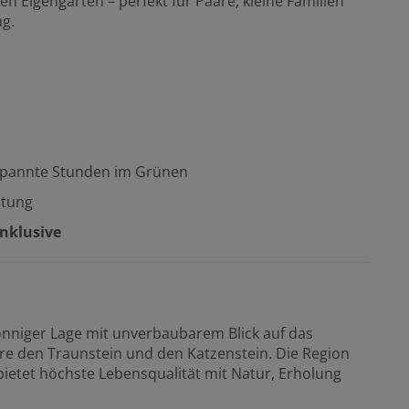
en Eigengarten – perfekt für Paare, kleine Familien
ng.
spannte Stunden im Grünen
ltung
inklusive
onniger Lage mit unverbaubarem Blick auf das
 den Traunstein und den Katzenstein. Die Region
ietet höchste Lebensqualität mit Natur, Erholung