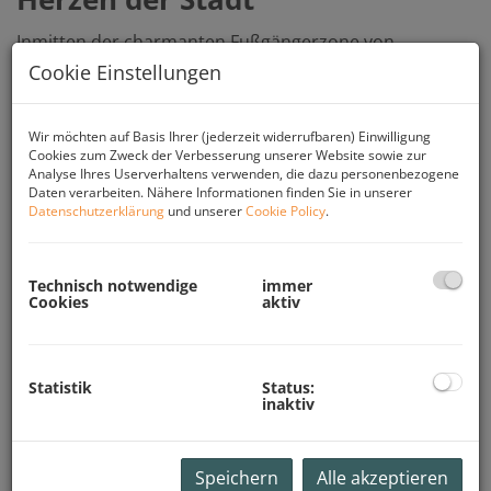
Inmitten der charmanten Fußgängerzone von
Gmunden, nur wenige Schritte vom Rathausplatz und
Cookie Einstellungen
dem Ufer des Traunsees entfernt, befindet sich dieses
außergewöhnliche Zinshaus aus der Zeit um 1500. Das
Gebäude vereint historischen Charme mit vielfältigen
Wir möchten auf Basis Ihrer (jederzeit widerrufbaren) Einwilligung
Cookies zum Zweck der Verbesserung unserer Website sowie zur
Nutzungsmöglichkeiten und überzeugt durch seine
Analyse Ihres Userverhaltens verwenden, die dazu personenbezogene
zentrale Lage, gute Frequenz sowie einen
Daten verarbeiten. Nähere Informationen finden Sie in unserer
außergewöhnlich gepflegten Zustand.
Datenschutzerklärung
und unserer
Cookie Policy
.
Das Gebäude im Überblick:
Technisch notwendige
immer
Cookies
aktiv
Baujahr:
ca. 1500
Grundstücksfläche:
ca. 500 m²
Gesamtfläche:
ca. 922 m²
Statistik
Status:
inaktiv
Erdgeschoss:
ca. 311 m² – derzeit als etabliertes
Geschäftslokal genutzt
1. und 2. Obergeschoss:
Wohnräume sowie
Speichern
Alle akzeptieren