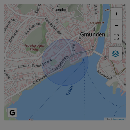
+
−
Tiles ©
basemap.at