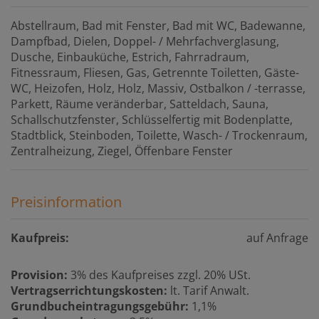
Abstellraum
Bad mit Fenster
Bad mit WC
Badewanne
Dampfbad
Dielen
Doppel- / Mehrfachverglasung
Dusche
Einbauküche
Estrich
Fahrradraum
Fitnessraum
Fliesen
Gas
Getrennte Toiletten
Gäste-
WC
Heizofen
Holz
Holz
Massiv
Ostbalkon / -terrasse
Parkett
Räume veränderbar
Satteldach
Sauna
Schallschutzfenster
Schlüsselfertig mit Bodenplatte
Stadtblick
Steinboden
Toilette
Wasch- / Trockenraum
Zentralheizung
Ziegel
Öffenbare Fenster
Preisinformation
Kaufpreis:
auf Anfrage
Provision:
3% des Kaufpreises zzgl. 20% USt.
Vertragserrichtungskosten:
lt. Tarif Anwalt.
Grundbucheintragungsgebühr:
1,1%