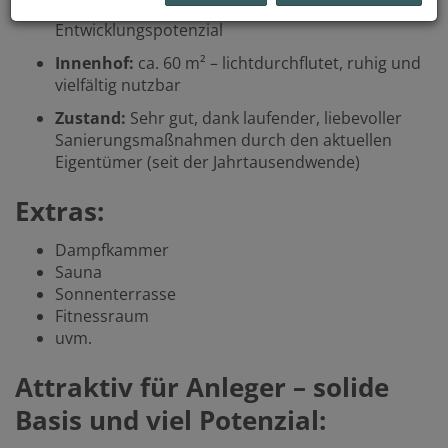
großzügige, teilweise ungenutzte Flächen mit viel
Entwicklungspotenzial
Innenhof:
ca. 60 m² – lichtdurchflutet, ruhig und
vielfältig nutzbar
Zustand:
Sehr gut, dank laufender, liebevoller
Sanierungsmaßnahmen durch den aktuellen
Eigentümer (seit der Jahrtausendwende)
Extras:
Dampfkammer
Sauna
Sonnenterrasse
Fitnessraum
uvm.
Attraktiv für Anleger – solide
Basis und viel Potenzial: