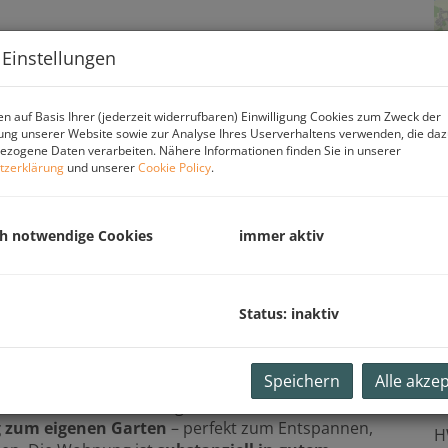
 Einstellungen
n auf Basis Ihrer (jederzeit widerrufbaren) Einwilligung Cookies zum Zweck der
ng unserer Website sowie zur Analyse Ihres Userverhaltens verwenden, die da
zogene Daten verarbeiten. Nähere Informationen finden Sie in unserer
tzerklärung
und unserer
Cookie Policy
.
ch notwendige Cookies
immer aktiv
Status: inaktiv
eales Zuhause für Paare, Familien oder all jene, die die
Speichern
Alle akze
E
öffentlichen Infrastruktur schätzen. Die Immobilie
eienhauses und überzeugt durch eine
funktionale
g zum eigenen Garten
– perfekt zum Entspannen,
H