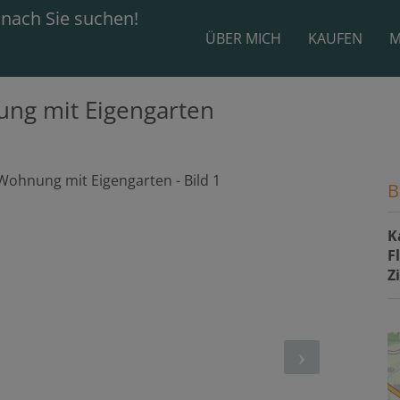
ÜBER MICH
KAUFEN
M
ng mit Eigengarten
B
K
F
Z