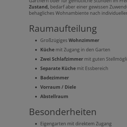
Gärtnern oder für gemütliche Stunden im Fre
Zustand,
bedarf aber einer gewissen Zuwendun
behagliches Wohnambiente nach individuellen
Raumaufteilung
Großzügiges
Wohnzimmer
Küche
mit Zugang in den Garten
Zwei Schlafzimmer
mit guten Stellmögl
Separate Küche
mit Essbereich
Badezimmer
Vorraum / Diele
Abstellraum
Besonderheiten
Eigengarten mit direktem Zugang