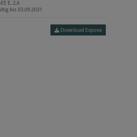
GEE
E, 2,6
ltig bis
03.09.2031
Download Expose