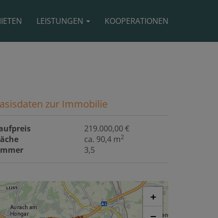
IETEN
LEISTUNGEN
KOOPERATIONEN
asisdaten zur Immobilie
aufpreis
219.000,00 €
2
läche
ca. 90,4 m
immer
3,5
+
−