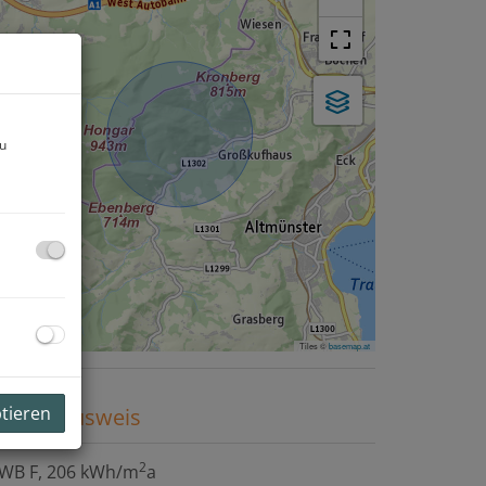
zu
Tiles ©
basemap.at
ptieren
nergieausweis
2
WB
F, 206 kWh/m
a