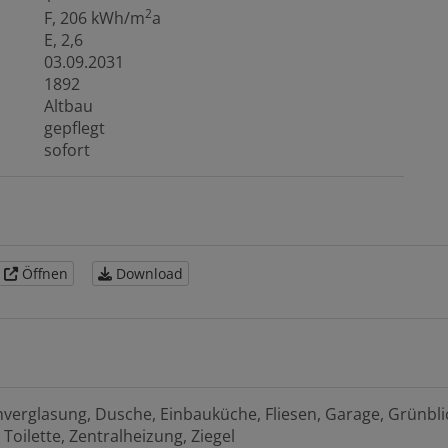
2
F, 206 kWh/m
a
E, 2,6
03.09.2031
1892
Altbau
gepflegt
sofort
Öffnen
Download
hverglasung
Dusche
Einbauküche
Fliesen
Garage
Grünbli
Toilette
Zentralheizung
Ziegel