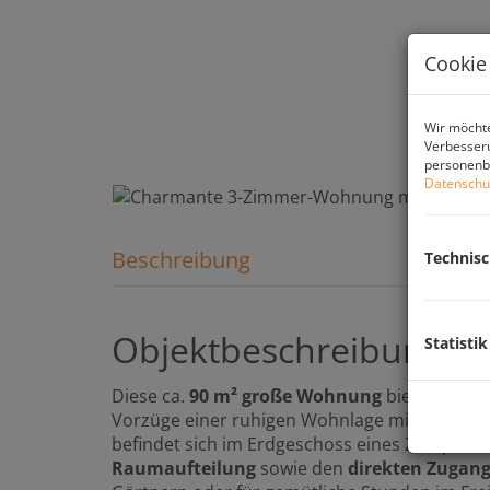
Cookie
Wir möchte
Verbesseru
personenbe
Datenschu
Beschreibung
Technis
Objektbeschreibung
Statistik
Diese ca.
90 m² große Wohnung
bietet ein id
Vorzüge einer ruhigen Wohnlage mit Nähe zur 
befindet sich im Erdgeschoss eines Zweipart
Raumaufteilung
sowie den
direkten Zugan