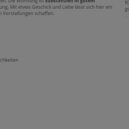
ien. Die Wohnung ist
substanziell in gutem
f
g. Mit etwas Geschick und Liebe lässt sich hier ein
gü
 Vorstellungen schaffen.
ichkeiten