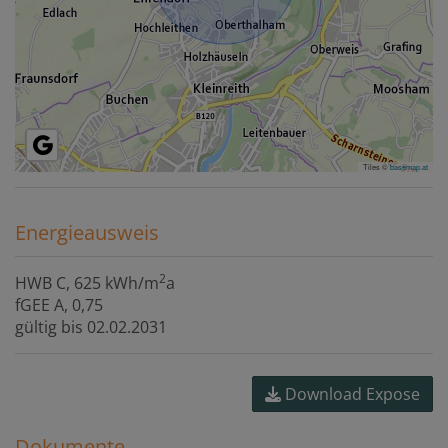
Tiles ©
basemap.at
Energieausweis
2
HWB
C, 625 kWh/m
a
fGEE
A, 0,75
gültig bis
02.02.2031
Download Expose
Dokumente