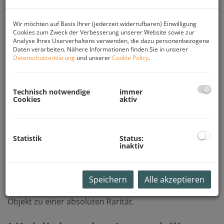
In begehrter und ruhiger Wohnlage
Wir möchten auf Basis Ihrer (jederzeit widerrufbaren) Einwilligung
von Ohlsdorf präsentiert sich dieses außergewöhnliche
Cookies zum Zweck der Verbesserung unserer Website sowie zur
Penthouse als seltene Gelegenheit für anspruchsvolle
Analyse Ihres Userverhaltens verwenden, die dazu personenbezogene
Käufer. Auf rund 171 m² Wohnfläche vereinen sich
Daten verarbeiten. Nähere Informationen finden Sie in unserer
Großzügigkeit, Licht und ein atemberaubender
Datenschutzerklärung
und unserer
Cookie Policy
.
Fernblick über die malerische Landschaft des
Salzkammerguts zu einem Wohngefühl der Extraklasse.
Technisch notwendige
immer
Bereits beim Betreten der Wohnung beeindruckt die
Cookies
aktiv
offene Architektur und das außergewöhnliche
Raumgefühl. Herzstück des Penthouses ist der über 63
m² große Wohn-, Ess- und Küchenbereich, der durch
Statistik
Status:
seine weitläufige Gestaltung sowie große
inaktiv
Fensterflächen lichtdurchflutet wirkt und den
unvergleichlichen Ausblick eindrucksvoll in Szene setzt.
Die Kombination aus exklusiver Wohnfläche und
Speichern
Alle akzeptieren
außergewöhnlichen Außenbereichen macht dieses
Objekt zu einer absoluten Rarität.