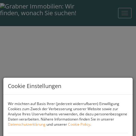
Navi
Cookie Einstellungen
Wir möchten auf Basis Ihrer (jederzeit widerrufbaren) Einwilligung
Cookies zum Zweck der Verbesserung unserer Website sowie zur
Analyse Ihres Userverhaltens verwenden, die dazu personenbezogene
Daten verarbeiten. Nähere Informationen finden Sie in unserer
Datenschutzerklärung
und unserer
Cookie Policy
.
Immobilien Grabner