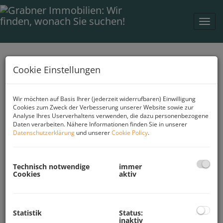
Navi
Auf Vertrauen
Cookie Einstellungen
bauen
Wir möchten auf Basis Ihrer (jederzeit widerrufbaren) Einwilligung
Cookies zum Zweck der Verbesserung unserer Website sowie zur
Analyse Ihres Userverhaltens verwenden, die dazu personenbezogene
Daten verarbeiten. Nähere Informationen finden Sie in unserer
Datenschutzerklärung
und unserer
Cookie Policy
.
Auszug an Kunden und
Partnern
Technisch notwendige
immer
Cookies
aktiv
Statistik
Status:
inaktiv