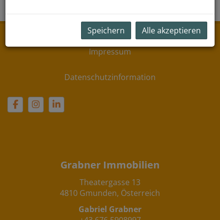
Speichern
Alle akzeptieren
Impressum
Datenschutzinformation
Grabner Immobilien
Theatergasse 13
4810 Gmunden, Österreich
Gabriel Grabner