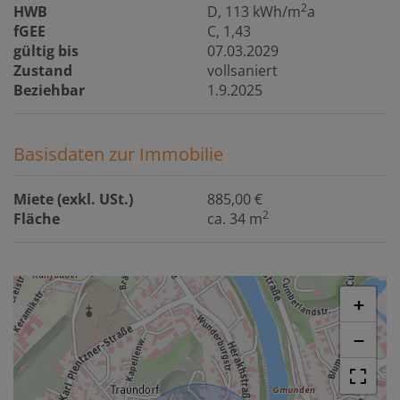
2
HWB
D, 113 kWh/m
a
fGEE
C, 1,43
gültig bis
07.03.2029
Zustand
vollsaniert
Beziehbar
1.9.2025
Basisdaten zur Immobilie
Miete (exkl. USt.)
885,00 €
2
Fläche
ca. 34 m
+
−