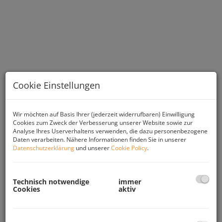
Cookie Einstellungen
Wir möchten auf Basis Ihrer (jederzeit widerrufbaren) Einwilligung
Cookies zum Zweck der Verbesserung unserer Website sowie zur
Analyse Ihres Userverhaltens verwenden, die dazu personenbezogene
Beschreibung
Daten verarbeiten. Nähere Informationen finden Sie in unserer
Datenschutzerklärung
und unserer
Cookie Policy
.
Der helle Geschäftsraum mißt ca. 34 m² und
ist barrierefrei gestaltet. Eine Nutzung als Geschäft,
oder Büro bietet sich an. Die großzügigen Auslagen
Technisch notwendige
immer
Cookies
aktiv
eignen sich ideal zur Warenpräsentation.
Dieses mit viel Liebe zum Detail aufwändig sanierte
kleine Geschäft liegt in zentraler Bestlage, keine