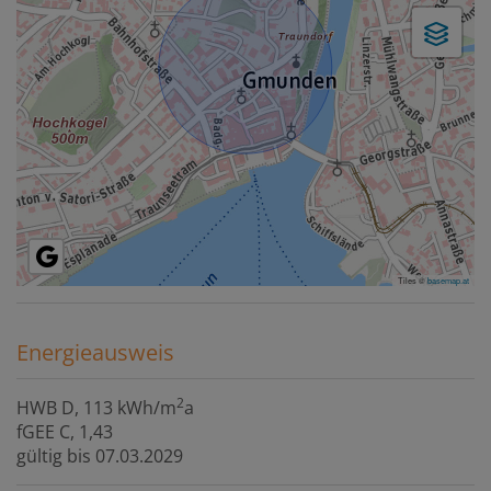
Tiles ©
basemap.at
Energieausweis
2
HWB
D, 113 kWh/m
a
fGEE
C, 1,43
gültig bis
07.03.2029