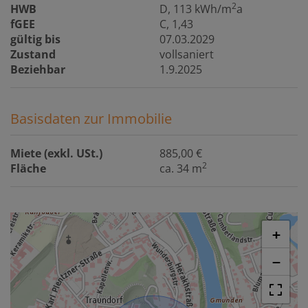
2
HWB
D, 113 kWh/m
a
fGEE
C, 1,43
gültig bis
07.03.2029
Zustand
vollsaniert
Beziehbar
1.9.2025
Basisdaten zur Immobilie
Miete (exkl. USt.)
885,00 €
2
Fläche
ca. 34 m
+
−