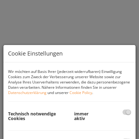
Cookie Einstellungen
Wir möchten auf Basis Ihrer (jederzeit widerrufbaren) Einwilligung
Cookies zum Zweck der Verbesserung unserer Website sowie zur
Analyse Ihres Userverhaltens verwenden, die dazu personenbezogene
Beschreibung
Daten verarbeiten. Nähere Informationen finden Sie in unserer
Datenschutzerklärung
und unserer
Cookie Policy
.
Der helle Geschäftsraum mißt ca. 34 m² und
ist barrierefrei gestaltet. Eine Nutzung als Geschäft,
oder Büro bietet sich an. Die großzügigen Auslagen
Technisch notwendige
immer
Cookies
aktiv
eignen sich ideal zur Warenpräsentation.
Dieses mit viel Liebe zum Detail aufwändig sanierte
kleine Geschäft liegt in zentraler Bestlage, keine