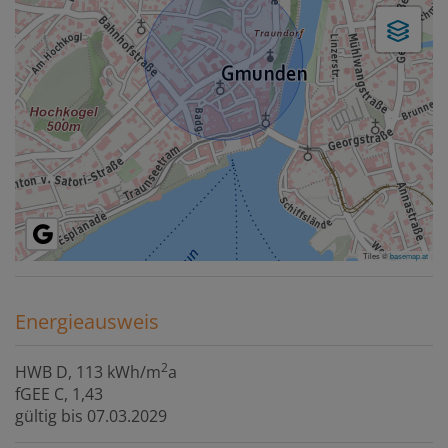
Tiles ©
basemap.at
Energieausweis
2
HWB
D, 113 kWh/m
a
fGEE
C, 1,43
gültig bis
07.03.2029