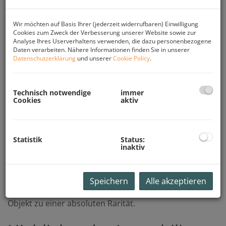
In begehrter und ruhiger Wohnlage
Wir möchten auf Basis Ihrer (jederzeit widerrufbaren) Einwilligung
von Ohlsdorf präsentiert sich dieses außergewöhnliche
Cookies zum Zweck der Verbesserung unserer Website sowie zur
Penthouse als seltene Gelegenheit für anspruchsvolle
Analyse Ihres Userverhaltens verwenden, die dazu personenbezogene
Käufer. Auf rund 171 m² Wohnfläche vereinen sich
Daten verarbeiten. Nähere Informationen finden Sie in unserer
Großzügigkeit, Licht und ein atemberaubender
Datenschutzerklärung
und unserer
Cookie Policy
.
Fernblick über die malerische Landschaft des
Salzkammerguts zu einem Wohngefühl der Extraklasse.
Technisch notwendige
immer
Bereits beim Betreten der Wohnung beeindruckt die
Cookies
aktiv
offene Architektur und das außergewöhnliche
Raumgefühl. Herzstück des Penthouses ist der über 63
m² große Wohn-, Ess- und Küchenbereich, der durch
Statistik
Status:
seine weitläufige Gestaltung sowie große
inaktiv
Fensterflächen lichtdurchflutet wirkt und den
unvergleichlichen Ausblick eindrucksvoll in Szene setzt.
Die Kombination aus exklusiver Wohnfläche und
Speichern
Alle akzeptieren
außergewöhnlichen Außenbereichen macht dieses
Objekt zu einer absoluten Rarität.