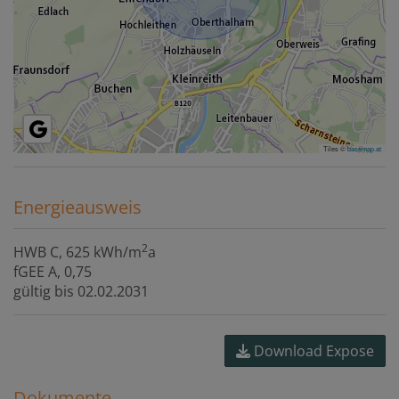
Tiles ©
basemap.at
Energieausweis
2
HWB
C, 625 kWh/m
a
fGEE
A, 0,75
gültig bis
02.02.2031
Download Expose
Dokumente