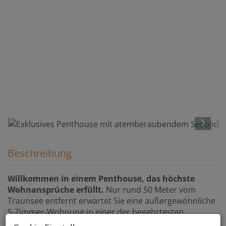
Beschreibung
Willkommen in einem Penthouse, das höchste
Wohnansprüche erfüllt.
Nur rund 50 Meter vom
Traunsee entfernt erwartet Sie eine außergewöhnliche
5-Zimmer-Wohnung in einer der begehrtesten
Wohnlagen Gmundens. Der unverbaubare