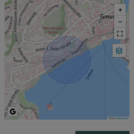
+
−
Tiles ©
basemap.at