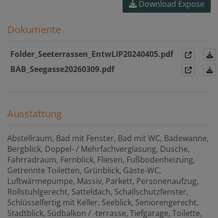
Download Expose
Dokumente
Folder_Seeterrassen_EntwLIP20240405.pdf
BAB_Seegasse20260309.pdf
Ausstattung
Abstellraum
Bad mit Fenster
Bad mit WC
Badewanne
Bergblick
Doppel- / Mehrfachverglasung
Dusche
Fahrradraum
Fernblick
Fliesen
Fußbodenheizung
Getrennte Toiletten
Grünblick
Gäste-WC
Luftwärmepumpe
Massiv
Parkett
Personenaufzug
Rollstuhlgerecht
Satteldach
Schallschutzfenster
Schlüsselfertig mit Keller
Seeblick
Seniorengerecht
Stadtblick
Südbalkon / -terrasse
Tiefgarage
Toilette