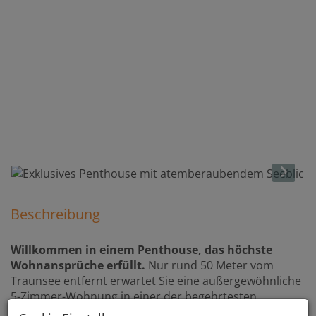
Beschreibung
Willkommen in einem Penthouse, das höchste
Wohnansprüche erfüllt.
Nur rund 50 Meter vom
Traunsee entfernt erwartet Sie eine außergewöhnliche
5-Zimmer-Wohnung in einer der begehrtesten
Wohnlagen Gmundens. Der unverbaubare