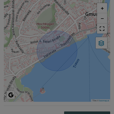
+
−
Tiles ©
basemap.at