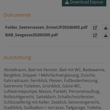
Download Expose
Dokumente
Folder_Seeterrassen_EntwLIP20240405.pdf
BAB_Seegasse20260309.pdf
Ausstattung
Abstellraum
Bad mit Fenster
Bad mit WC
Badewanne
Bergblick
Doppel- / Mehrfachverglasung
Dusche
Fahrradraum
Fernblick
Fliesen
Fußbodenheizung
Getrennte Toiletten
Grünblick
Gäste-WC
Luftwärmepumpe
Massiv
Parkett
Personenaufzug
Rollstuhlgerecht
Satteldach
Schallschutzfenster
Schlüsselfertig mit Keller
Seeblick
Seniorengerecht
Stadtblick
Südbalkon / -terrasse
Tiefgarage
Toilette