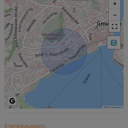
+
−
Tiles ©
basemap.at
Energieausweis