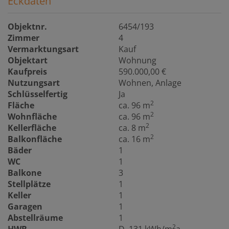
Eckdaten
Objektnr.
6454/193
Zimmer
4
Vermarktungsart
Kauf
Objektart
Wohnung
Kaufpreis
590.000,00 €
Nutzungsart
Wohnen
Anlage
Schlüsselfertig
Ja
2
Fläche
ca. 96 m
2
Wohnfläche
ca. 96 m
2
Kellerfläche
ca. 8 m
2
Balkonfläche
ca. 16 m
Bäder
1
WC
1
Balkone
3
Stellplätze
1
Keller
1
Garagen
1
Abstellräume
1
2
HWB
D, 131 kWh/m
a