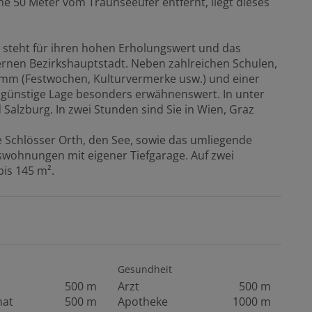
 50 Meter vom Traunseeufer entfernt, liegt dieses
 steht für ihren hohen Erholungswert und das
rnen Bezirkshauptstadt. Neben zahlreichen Schulen,
ramm (Festwochen, Kulturvermerke usw.) und einer
ch günstige Lage besonders erwähnenswert. In unter
 Salzburg. In zwei Stunden sind Sie in Wien, Graz
die Schlösser Orth, den See, sowie das umliegende
wohnungen mit eigener Tiefgarage. Auf zwei
bis 145 m².
Gesundheit
500 m
Arzt
500 m
mat
500 m
Apotheke
1000 m