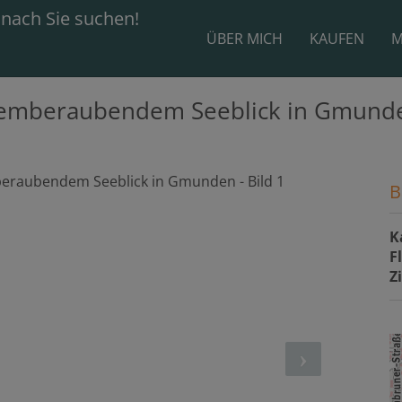
ÜBER MICH
KAUFEN
M
atemberaubendem Seeblick in Gmund
B
K
F
Z