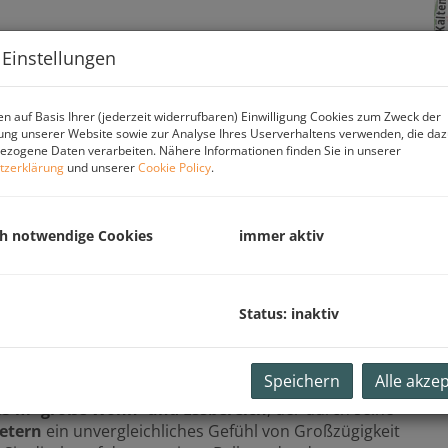
 Einstellungen
n auf Basis Ihrer (jederzeit widerrufbaren) Einwilligung Cookies zum Zweck der
ng unserer Website sowie zur Analyse Ihres Userverhaltens verwenden, die da
zogene Daten verarbeiten. Nähere Informationen finden Sie in unserer
tzerklärung
und unserer
Cookie Policy
.
ch notwendige Cookies
immer aktiv
ste Wohnansprüche erfüllt.
Nur rund 50 Meter vom
wöhnliche 5-Zimmer-Wohnung in einer der
Status: inaktiv
rbaubare Panoramablick über den Traunsee, auf
t des Salzkammerguts verleiht dieser Immobilie eine
Speichern
Alle akze
45 m² große Wohn- und Essbereich
, der durch seine
etern
ein unvergleichliches Gefühl von Großzügigkeit