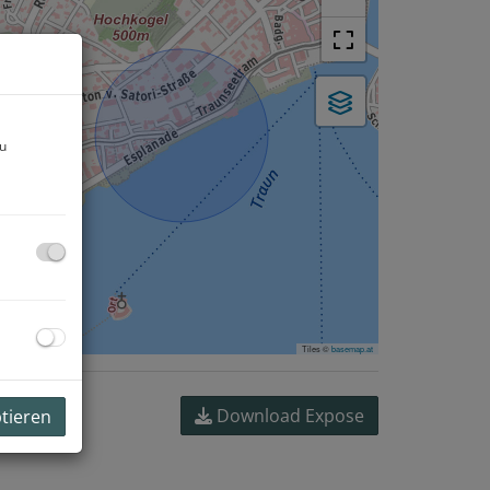
zu
Tiles ©
basemap.at
Download Expose
ptieren