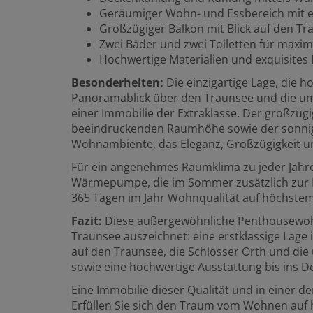
Geräumiger Wohn- und Essbereich mit e
Großzügiger Balkon mit Blick auf den Tr
Zwei Bäder und zwei Toiletten für maxi
Hochwertige Materialien und exquisites 
Besonderheiten:
Die einzigartige Lage, die 
Panoramablick über den Traunsee und die u
einer Immobilie der Extraklasse. Der großzüg
beeindruckenden Raumhöhe sowie der sonnig
Wohnambiente, das Eleganz, Großzügigkeit u
Für ein angenehmes Raumklima zu jeder Jahr
Wärmepumpe, die im Sommer zusätzlich zur K
365 Tagen im Jahr Wohnqualität auf höchstem
Fazit:
Diese außergewöhnliche Penthousewohn
Traunsee auszeichnet: eine erstklassige Lage
auf den Traunsee, die Schlösser Orth und di
sowie eine hochwertige Ausstattung bis ins De
Eine Immobilie dieser Qualität und in einer der
Erfüllen Sie sich den Traum vom Wohnen auf 