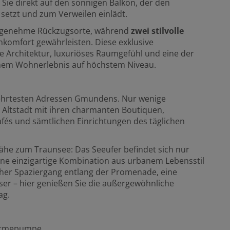
 Sie direkt auf den sonnigen Balkon, der den
 setzt und zum Verweilen einlädt.
 angenehme Rückzugsorte, während
zwei stilvolle
omfort gewährleisten. Diese exklusive
Architektur, luxuriöses Raumgefühl und eine der
nem Wohnerlebnis auf höchstem Niveau.
gehrtesten Adressen Gmundens. Nur wenige
 Altstadt mit ihren charmanten Boutiquen,
fés und sämtlichen Einrichtungen des täglichen
Nähe zum Traunsee: Das Seeufer befindet sich nur
eine einzigartige Kombination aus urbanem Lebensstil
er Spaziergang entlang der Promenade, eine
er – hier genießen Sie die außergewöhnliche
ag.
Wärmepumpe