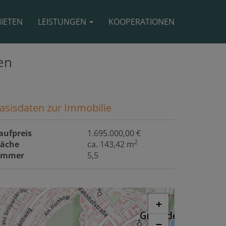
IETEN
LEISTUNGEN
KOOPERATIONEN
en
asisdaten zur Immobilie
aufpreis
1.695.000,00 €
2
läche
ca. 143,42 m
immer
5,5
+
−