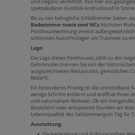
und Eleganz vermittelt. Von hier aus gelangen
spektakulären Ausblick eindrucksvoll in Szene
Bis zu vier behagliche Schlafzimmer bieten
Badezimmer sowie zwei WCs
höchsten Wohnk
Penthousewohnung vereint außergewöhnliche 
schönsten Aussichtslagen am Traunsee zu ei
Lage:
Die Lage dieses Penthouses zählt zu den be
Gehminuten trennen Sie von der historischen
ausgezeichneten Restaurants, gemütlichen Ca
Bedarfs.
Ein besonderes Privileg ist die unmittelbare 
wenige Schritte entfernt und eröffnet Ihnen 
und naturnahem Wohnen. Ob ein morgendlich
Bootsfahrt oder entspannte Stunden am Wass
Lebensqualität des Salzkammerguts Tag für T
Ausstattung:
Deckenkühlung und Kühlung mittels 