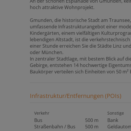
An der schönen Esplanade von Gmunden, keine
hoch attraktive Wohnprojekt.
Gmunden, die historische Stadt am Traunsee,
umfassende Infrastrukturangebot einer mode
Kindergärten, einem vielfältigen Kulturprog
lebendigen Altstadt, ist die verkehrstechnis
einer Stunde erreichen Sie die Städte Linz und
oder München.
In zentraler Stadtlage, mit bestem Blick auf 
Gebirge, entstehen 14 hochwertige Eigentums
Baukörper verteilen sich Einheiten von 50 m² 
Infrastruktur/Entfernungen (POIs)
Verkehr
Sonstige
Bus
500 m
Bank
Straßenbahn / Bus
500 m
Geldauto