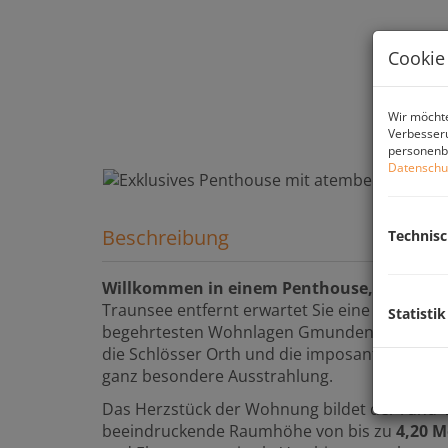
Cookie
Wir möchte
Verbesseru
personenbe
Datenschu
Beschreibung
Technis
Willkommen in einem Penthouse, das höch
Traunsee entfernt erwartet Sie eine außerge
Statistik
begehrtesten Wohnlagen Gmundens. Der unve
die Schlösser Orth und die imposante Bergwel
ganz besondere Ausstrahlung.
Das Herzstück der Wohnung bildet der rund
beeindruckende Raumhöhe von bis zu
4,20 M