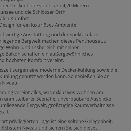
iner Deckenhöhe von bis zu 4,20 Metern
aunsee und die Schlösser Orth
malen Komfort
Design für ein luxuriöses Ambiente
hochwertige Ausstattung und der spektakuläre
mliegende Bergwelt machen dieses Penthouse zu
ige Wohn- und Essbereich mit seiner
e Balkon schaffen ein außergewöhnliches
nd höchsten Komfort vereint.
eszeit sorgen eine moderne Deckenkühlung sowie die
ühlung genutzt werden kann. So genießen Sie an
 Niveau.
ung vereint alles, was exklusives Wohnen am
 in unmittelbarer Seenähe, unverbaubare Ausblicke
e umliegende Bergwelt, großzügige Raumverhältnisse
tail.
art privilegierten Lage ist eine seltene Gelegenheit.
höchstem Niveau und sichern Sie sich dieses